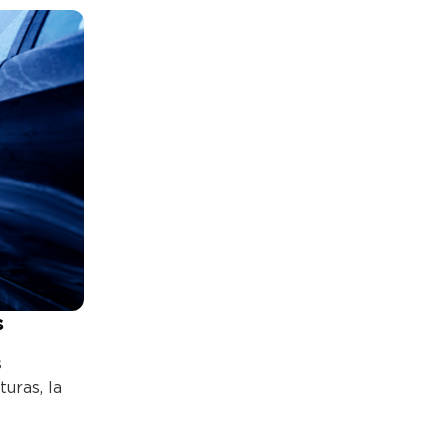
s
s
uras, la