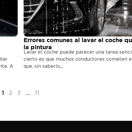
Errores comunes al lavar el coche q
la pintura
Lavar el coche puede parecer una tarea sencil
itar
cierto es que muchos conductores cometen e
nte. A
que, sin saberlo,...
1
2
3
…
11