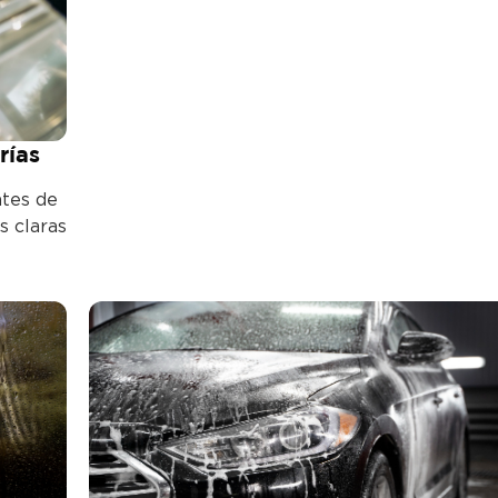
rías
ntes de
s claras