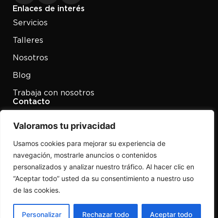
Enlaces de interés
Servicios
Talleres
Nosotros
Blog
Trabaja con nosotros
Contacto
958 49 04 09
Valoramos tu privacidad
P. Ind. Juncaril Calle Guadix
parc.128 18220 Albolote
Usamos cookies para mejorar su experiencia de
Granada
navegación, mostrarle anuncios o contenidos
Términos y condiciones
personalizados y analizar nuestro tráfico. Al hacer clic en
Política de privacidad
“Aceptar todo” usted da su consentimiento a nuestro uso
Política de cookies
de las cookies.
© 2026 Buitrago Centros. Todos los derechos
reservados | By ómibu, agencia de diseño web.
Personalizar
Rechazar todo
Aceptar todo