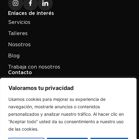
Enlaces de interés
Servicios
Talleres
Nosotros
Blog
Trabaja con nosotros
Contacto
958 49 04 09
Valoramos tu privacidad
P. Ind. Juncaril Calle Guadix
parc.128 18220 Albolote
Usamos cookies para mejorar su experiencia de
Granada
navegación, mostrarle anuncios o contenidos
Términos y condiciones
personalizados y analizar nuestro tráfico. Al hacer clic en
Política de privacidad
“Aceptar todo” usted da su consentimiento a nuestro uso
Política de cookies
de las cookies.
© 2026 Buitrago Centros. Todos los derechos